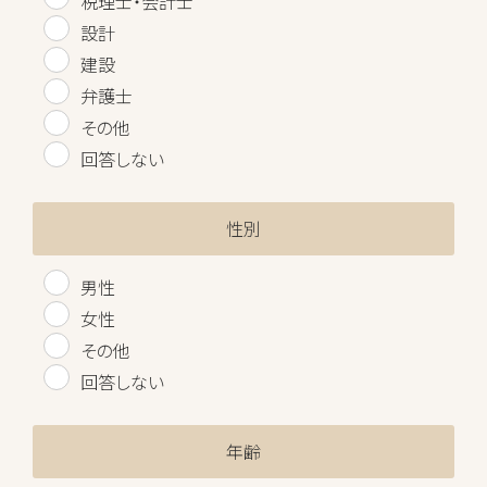
税理士・会計士
設計
建設
弁護士
その他
回答しない
性別
男性
女性
その他
回答しない
年齢